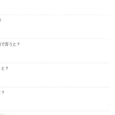
方
語で言うと？
うと？
と？