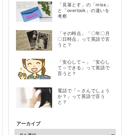
「見落とす」の「miss」
と「overlook」の違いを
考察
「その時点」「〇年〇月
〇日時点」って英語で言
うと？
「安心して～」「安心し
て～できる」って英語で
言うと？
電話で「～さんでしょう
か？」って英語で言う
と？
アーカイブ