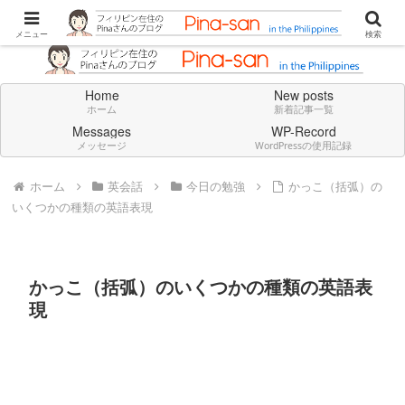
Don't think deeply. Feel always in English.
メニュー
検索
Home
New posts
ホーム
新着記事一覧
Messages
WP-Record
メッセージ
WordPressの使用記録
ホーム
英会話
今日の勉強
かっこ（括弧）の
いくつかの種類の英語表現
かっこ（括弧）のいくつかの種類の英語表
現