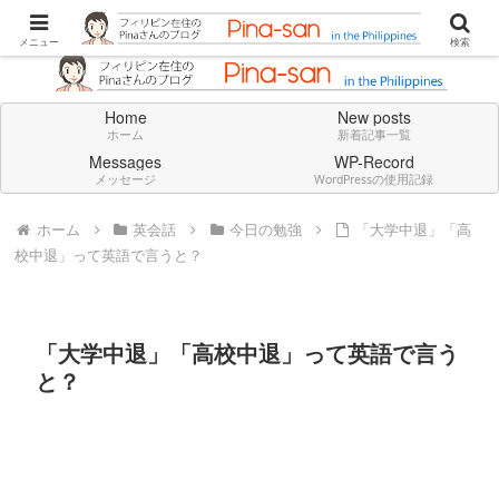
Don't think deeply. Feel always in English.
メニュー
検索
Home
New posts
ホーム
新着記事一覧
Messages
WP-Record
メッセージ
WordPressの使用記録
ホーム
英会話
今日の勉強
「大学中退」「高
校中退」って英語で言うと？
「大学中退」「高校中退」って英語で言う
と？