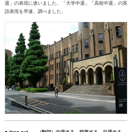
退」の表現に迷いました。「大学中退」「高校中退」の英
語表現を早速、調べました。
■ drop out – – （動詞）中退する、脱落する、引退する