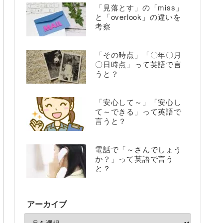
「見落とす」の「miss」
と「overlook」の違いを
考察
「その時点」「〇年〇月
〇日時点」って英語で言
うと？
「安心して～」「安心し
て～できる」って英語で
言うと？
電話で「～さんでしょう
か？」って英語で言う
と？
アーカイブ