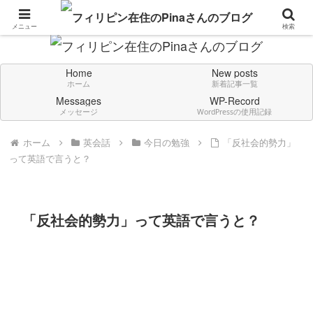
Don't think deeply. Feel always in English.
メニュー
検索
Home
New posts
ホーム
新着記事一覧
Messages
WP-Record
メッセージ
WordPressの使用記録
ホーム
英会話
今日の勉強
「反社会的勢力」
って英語で言うと？
「反社会的勢力」って英語で言うと？