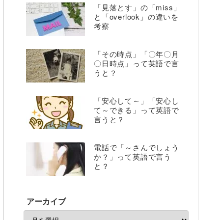
「見落とす」の「miss」
と「overlook」の違いを
考察
「その時点」「〇年〇月
〇日時点」って英語で言
うと？
「安心して～」「安心し
て～できる」って英語で
言うと？
電話で「～さんでしょう
か？」って英語で言う
と？
アーカイブ