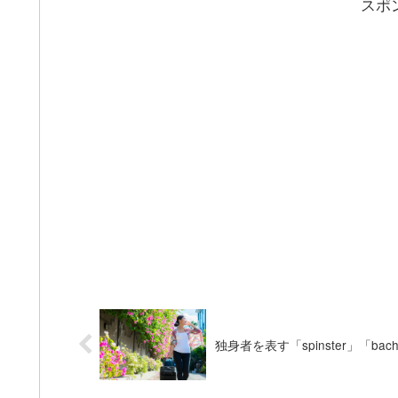
スポ
独身者を表す「spinster」「ba