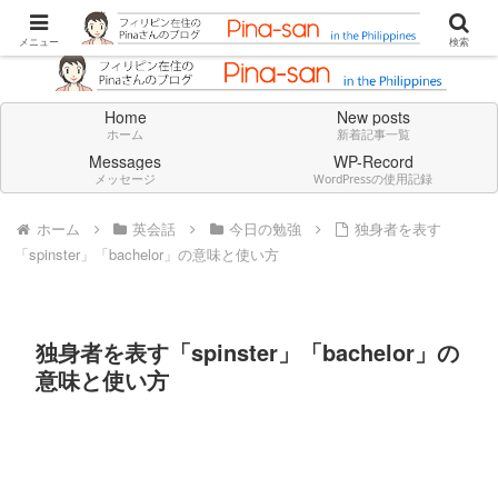
Don't think deeply. Feel always in English.
メニュー
検索
Home
New posts
ホーム
新着記事一覧
Messages
WP-Record
メッセージ
WordPressの使用記録
ホーム
英会話
今日の勉強
独身者を表す
「spinster」「bachelor」の意味と使い方
独身者を表す「spinster」「bachelor」の
意味と使い方