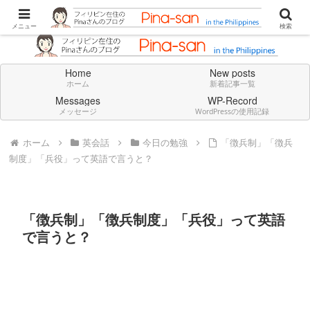
Don't think deeply. Feel always in English.
メニュー
検索
Home
New posts
ホーム
新着記事一覧
Messages
WP-Record
メッセージ
WordPressの使用記録
ホーム
英会話
今日の勉強
「徴兵制」「徴兵
制度」「兵役」って英語で言うと？
「徴兵制」「徴兵制度」「兵役」って英語
で言うと？