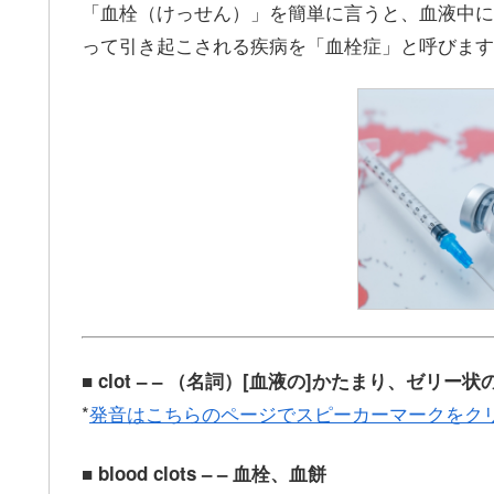
「血栓（けっせん）」を簡単に言うと、血液中に
って引き起こされる疾病を「血栓症」と呼びます
■ clot – – （名詞）[血液の]かたまり、ゼリー状
*
発音はこちらのページでスピーカーマークをク
■ blood clots – – 血栓、血餅