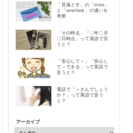
「見落とす」の「miss」
と「overlook」の違いを
考察
「その時点」「〇年〇月
〇日時点」って英語で言
うと？
「安心して～」「安心し
て～できる」って英語で
言うと？
電話で「～さんでしょう
か？」って英語で言う
と？
アーカイブ