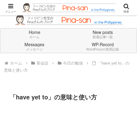
Don't think deeply. Feel always in English.
メニュー
検索
Home
New posts
ホーム
新着記事一覧
Messages
WP-Record
メッセージ
WordPressの使用記録
ホーム
英会話
今日の勉強
「have yet to」の
意味と使い方
「have yet to」の意味と使い方