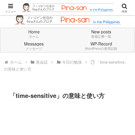
Don't think deeply. Feel always in English.
メニュー
検索
Home
New posts
ホーム
新着記事一覧
Messages
WP-Record
メッセージ
WordPressの使用記録
ホーム
英会話
今日の勉強
「time-sensitive」
の意味と使い方
「time-sensitive」の意味と使い方