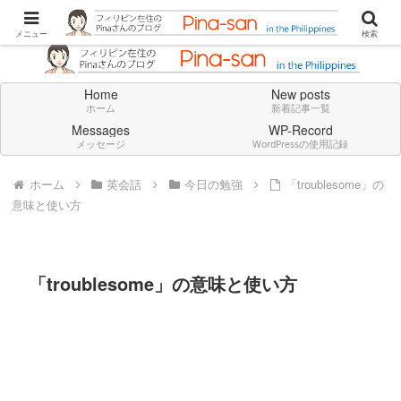
Don't think deeply. Feel always in English.
メニュー
検索
Home
New posts
ホーム
新着記事一覧
Messages
WP-Record
メッセージ
WordPressの使用記録
ホーム
英会話
今日の勉強
「troublesome」の
意味と使い方
「troublesome」の意味と使い方