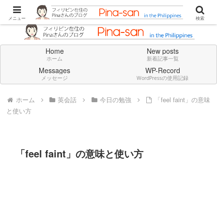
Don't think deeply. Feel always in English.
メニュー
検索
Home
New posts
ホーム
新着記事一覧
Messages
WP-Record
メッセージ
WordPressの使用記録
ホーム
英会話
今日の勉強
「feel faint」の意味
と使い方
「feel faint」の意味と使い方