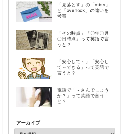
「見落とす」の「miss」
と「overlook」の違いを
考察
「その時点」「〇年〇月
〇日時点」って英語で言
うと？
「安心して～」「安心し
て～できる」って英語で
言うと？
電話で「～さんでしょう
か？」って英語で言う
と？
アーカイブ