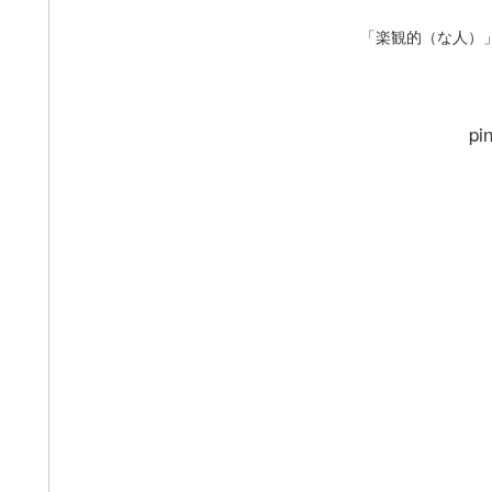
「楽観的（な人）
pi