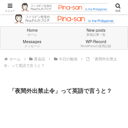
Don't think deeply. Feel always in English.
メニュー
検索
Home
New posts
ホーム
新着記事一覧
Messages
WP-Record
メッセージ
WordPressの使用記録
ホーム
英会話
今日の勉強
「夜間外出禁止
令」って英語で言うと？
「夜間外出禁止令」って英語で言うと？