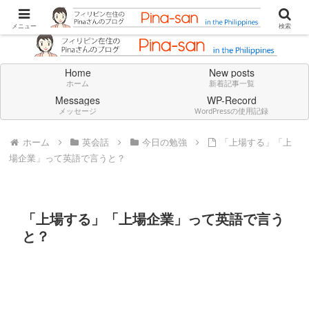
Don't think deeply. Feel always in English.
メニュー
検索
Home
New posts
ホーム
新着記事一覧
Messages
WP-Record
メッセージ
WordPressの使用記録
ホーム
英会話
今日の勉強
「上場する」「上
場企業」って英語で言うと？
「上場する」「上場企業」って英語で言う
と？