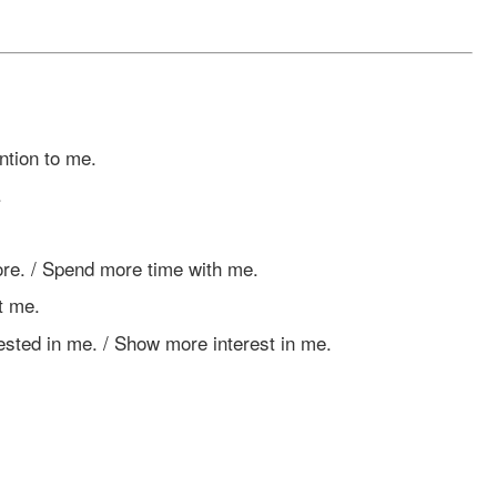
on to me.
.
 Spend more time with me.
 me.
 me. / Show more interest in me.