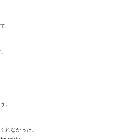
て。
て。
う。
くれなかった。
the party.