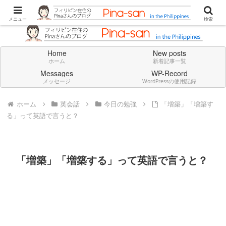
Don't think deeply. Feel always in English.
メニュー
検索
Home
New posts
ホーム
新着記事一覧
Messages
WP-Record
メッセージ
WordPressの使用記録
ホーム
英会話
今日の勉強
「増築」「増築す
る」って英語で言うと？
「増築」「増築する」って英語で言うと？