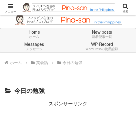
Don't think deeply. Feel always in English.
メニュー
検索
Home
New posts
ホーム
新着記事一覧
Messages
WP-Record
メッセージ
WordPressの使用記録
ホーム
英会話
今日の勉強
今日の勉強
スポンサーリンク