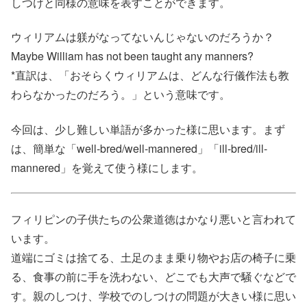
しつけと同様の意味を表すことができます。
ウィリアムは躾がなってないんじゃないのだろうか？
Maybe William has not been taught any manners?
*直訳は、「おそらくウィリアムは、どんな行儀作法も教
わらなかったのだろう。」という意味です。
今回は、少し難しい単語が多かった様に思います。まず
は、簡単な「well‐bred/well-mannered」「ill-bred/ill-
mannered」を覚えて使う様にします。
フィリピンの子供たちの公衆道徳はかなり悪いと言われて
います。
道端にゴミは捨てる、土足のまま乗り物やお店の椅子に乗
る、食事の前に手を洗わない、どこでも大声で騒ぐなどで
す。親のしつけ、学校でのしつけの問題が大きい様に思い