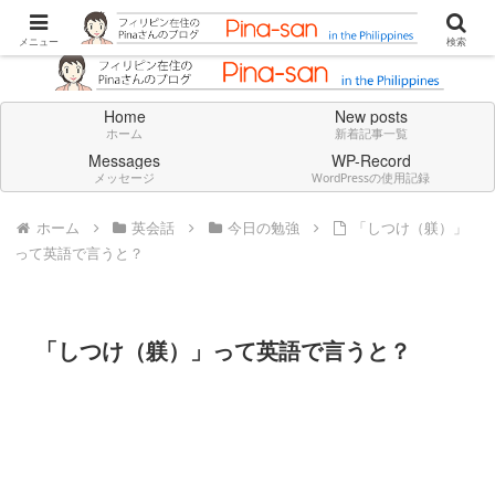
Don't think deeply. Feel always in English.
メニュー
検索
Home
New posts
ホーム
新着記事一覧
Messages
WP-Record
メッセージ
WordPressの使用記録
ホーム
英会話
今日の勉強
「しつけ（躾）」
って英語で言うと？
「しつけ（躾）」って英語で言うと？