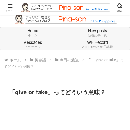
Don't think deeply. Feel always in English.
メニュー
検索
Home
New posts
ホーム
新着記事一覧
Messages
WP-Record
メッセージ
WordPressの使用記録
ホーム
英会話
今日の勉強
「give or take」っ
てどういう意味？
「give or take」ってどういう意味？