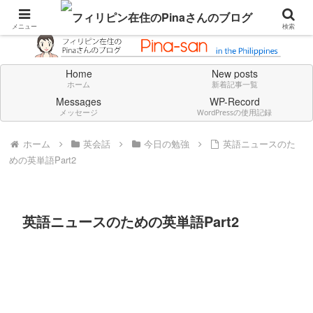
Don't think deeply. Feel always in English.
メニュー
検索
Home
New posts
ホーム
新着記事一覧
Messages
WP-Record
メッセージ
WordPressの使用記録
ホーム
英会話
今日の勉強
英語ニュースのた
めの英単語Part2
英語ニュースのための英単語Part2