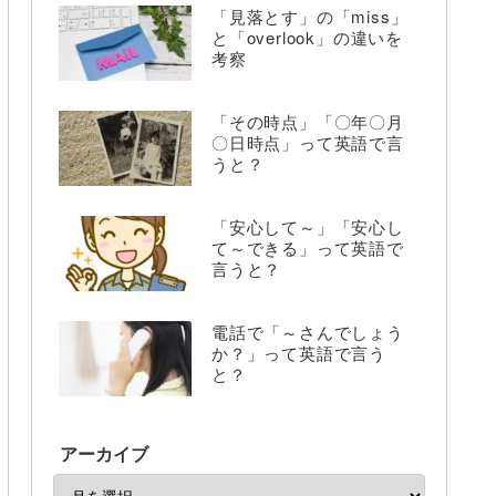
「見落とす」の「miss」
と「overlook」の違いを
考察
「その時点」「〇年〇月
〇日時点」って英語で言
うと？
「安心して～」「安心し
て～できる」って英語で
言うと？
電話で「～さんでしょう
か？」って英語で言う
と？
アーカイブ