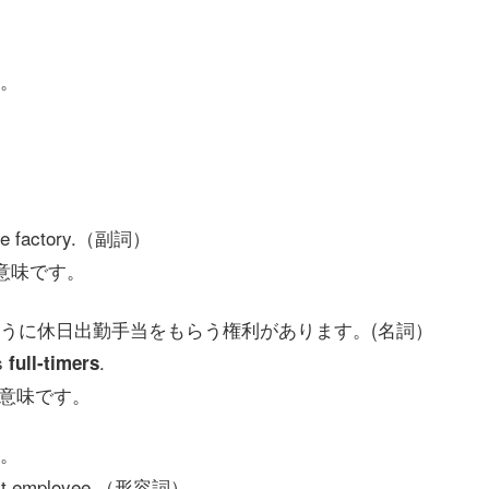
。
。
he factory.（副詞）
う意味です。
うに休日出勤手当をもらう権利があります。(名詞）
as
.
full-timers
う意味です。
。
tract employee.（形容詞）