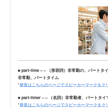
■ part‐time – – （形容詞）非常勤の、
非常勤、パートタイム
*
発音はこちらのページでスピーカーマークをク
■ part‐timer – – （名詞）非常勤者、パートタ
*
発音はこちらのページでスピーカーマークをク