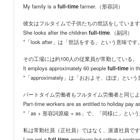
My family is a
farmer.（形容詞）
full-time
彼女はフルタイムで子供たちの世話をしています
She looks after the children
.（副詞）
full-time
*「look after」は「世話をする」という意味です
その工場には約100人の従業員が常勤している。
It employs approximately 60 people
in t
full-time
*「approximately」は「おおよそ、ほぼ」とい
パートタイム労働者もフルタイム労働者と同じよ
Part-time workers are as entitled to holiday pay 
*「as + 形容詞原級 + as」で、「同様に」とい
私は常勤社員（正社員）ではなく、派遣社員です
I am not a
employee but rather a con
full time