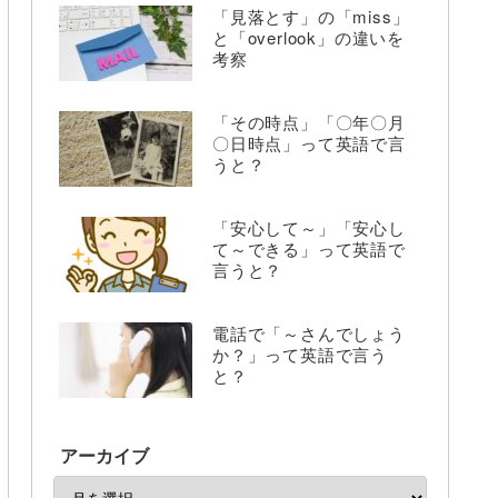
「見落とす」の「miss」
と「overlook」の違いを
考察
「その時点」「〇年〇月
〇日時点」って英語で言
うと？
「安心して～」「安心し
て～できる」って英語で
言うと？
電話で「～さんでしょう
か？」って英語で言う
と？
アーカイブ