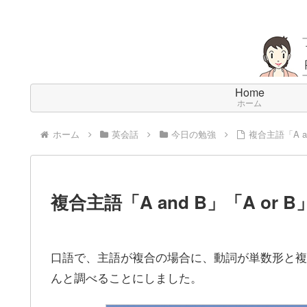
Home
ホーム
ホーム
英会話
今日の勉強
複合主語「A a
複合主語「A and B」「A or
口語で、主語が複合の場合に、動詞が単数形と複
んと調べることにしました。