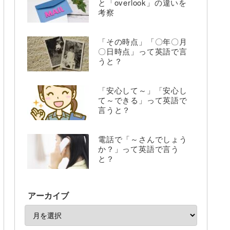
と「overlook」の違いを
考察
「その時点」「〇年〇月
〇日時点」って英語で言
うと？
「安心して～」「安心し
て～できる」って英語で
言うと？
電話で「～さんでしょう
か？」って英語で言う
と？
アーカイブ