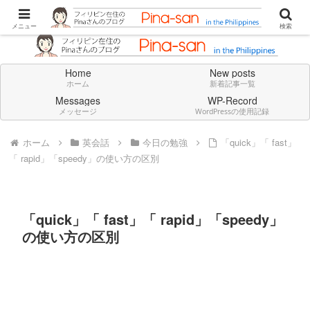
Don't think deeply. Feel always in English.
メニュー
検索
Home
New posts
ホーム
新着記事一覧
Messages
WP-Record
メッセージ
WordPressの使用記録
ホーム
英会話
今日の勉強
「quick」「 fast」
「 rapid」「speedy」の使い方の区別
「quick」「 fast」「 rapid」「speedy」
の使い方の区別