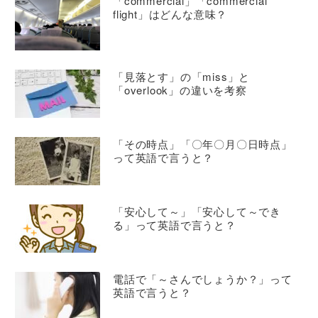
「commercial」「commercial
flight」はどんな意味？
「見落とす」の「miss」と
「overlook」の違いを考察
「その時点」「〇年〇月〇日時点」
って英語で言うと？
「安心して～」「安心して～でき
る」って英語で言うと？
電話で「～さんでしょうか？」って
英語で言うと？