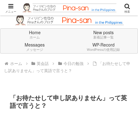
Don't think deeply. Feel always in English.
メニュー
検索
Home
New posts
ホーム
新着記事一覧
Messages
WP-Record
メッセージ
WordPressの使用記録
ホーム
英会話
今日の勉強
「お待たせして申
し訳ありません」って英語で言うと？
「お待たせして申し訳ありません」って英
語で言うと？