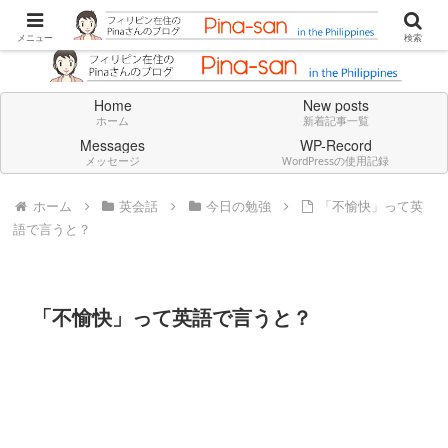
Don't think deeply. Feel always in English.
メニュー
検索
Home
New posts
ホーム
新着記事一覧
Messages
WP-Record
メッセージ
WordPressの使用記録
ホーム
英会話
今日の勉強
「不愉快」って英
語で言うと？
「不愉快」って英語で言うと？