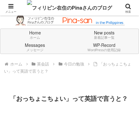
Don't think deeply. Feel always in English.
メニュー
検索
Home
New posts
ホーム
新着記事一覧
Messages
WP-Record
メッセージ
WordPressの使用記録
ホーム
英会話
今日の勉強
「おっちょこちょ
い」って英語で言うと？
「おっちょこちょい」って英語で言うと？