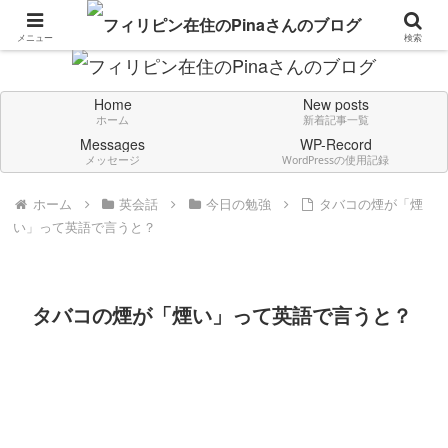
Don't think deeply. Feel always in English.
メニュー
検索
Home
New posts
ホーム
新着記事一覧
Messages
WP-Record
メッセージ
WordPressの使用記録
ホーム
英会話
今日の勉強
タバコの煙が「煙
い」って英語で言うと？
タバコの煙が「煙い」って英語で言うと？