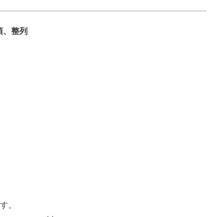
整頓、整列
す。