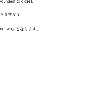
youngest to oldest.
きますか？
en,three,two」となります。