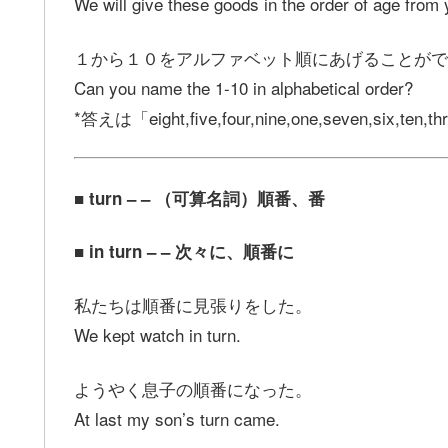
We will give these goods in the order of age from 
１から１０をアルファベット順にあげることがで
Can you name the 1-10 in alphabetical order?
*答えは「eight,five,four,nine,one,seven,six,t
■ turn – – （可算名詞）順番、番
■ in turn – – 次々に、順番に
私たちは順番に見張りをした。
We kept watch in turn.
ようやく息子の順番になった。
At last my son’s turn came.