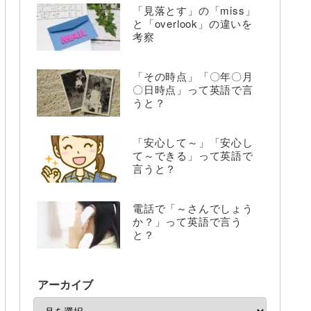
「見落とす」の「miss」
と「overlook」の違いを
考察
「その時点」「〇年〇月
〇日時点」って英語で言
うと？
「安心して～」「安心し
て～できる」って英語で
言うと？
電話で「～さんでしょう
か？」って英語で言う
と？
アーカイブ