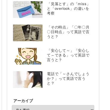
「見落とす」の「miss」
と「overlook」の違いを
考察
「その時点」「〇年〇月
〇日時点」って英語で言
うと？
「安心して～」「安心し
て～できる」って英語で
言うと？
電話で「～さんでしょう
か？」って英語で言う
と？
アーカイブ