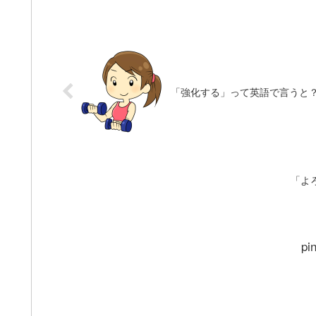
「強化する」って英語で言うと
「よ
pi