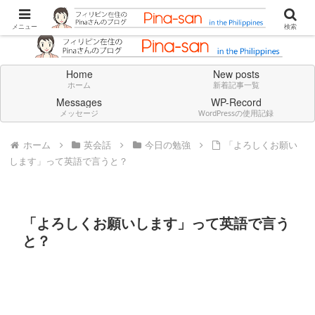
Don't think deeply. Feel always in English.
メニュー
検索
Home
New posts
ホーム
新着記事一覧
Messages
WP-Record
メッセージ
WordPressの使用記録
ホーム
英会話
今日の勉強
「よろしくお願い
します」って英語で言うと？
「よろしくお願いします」って英語で言う
と？