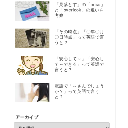
「見落とす」の「miss」
と「overlook」の違いを
考察
「その時点」「〇年〇月
〇日時点」って英語で言
うと？
「安心して～」「安心し
て～できる」って英語で
言うと？
電話で「～さんでしょう
か？」って英語で言う
と？
アーカイブ