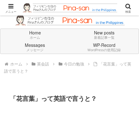
Don't think deeply. Feel always in English.
メニュー
検索
Home
New posts
ホーム
新着記事一覧
Messages
WP-Record
メッセージ
WordPressの使用記録
ホーム
英会話
今日の勉強
「花言葉」って英
語で言うと？
「花言葉」って英語で言うと？