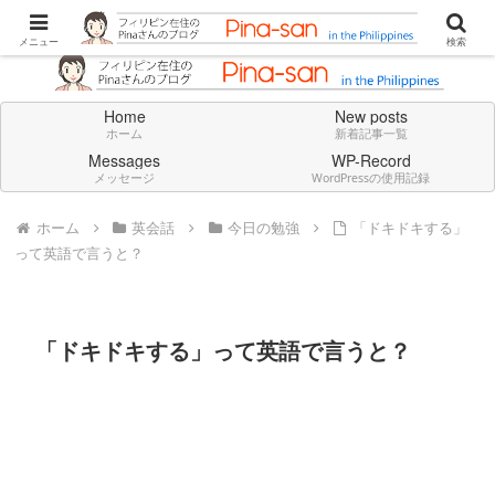
Don't think deeply. Feel always in English.
メニュー
検索
Home
New posts
ホーム
新着記事一覧
Messages
WP-Record
メッセージ
WordPressの使用記録
ホーム
英会話
今日の勉強
「ドキドキする」
って英語で言うと？
「ドキドキする」って英語で言うと？