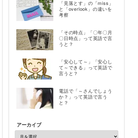
「見落とす」の「miss」
と「overlook」の違いを
考察
「その時点」「〇年〇月
〇日時点」って英語で言
うと？
「安心して～」「安心し
て～できる」って英語で
言うと？
電話で「～さんでしょう
か？」って英語で言う
と？
アーカイブ