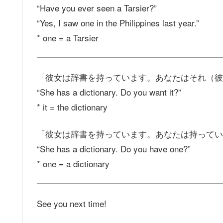
“Have you ever seen a Tarsier?”
“Yes, I saw one in the Philippines last year.”
* one = a Tarsier
「彼女は辞書を持っています。あなたはそれ（彼
“She has a dictionary. Do you want it?”
* it = the dictionary
「彼女は辞書を持っています。あなたは持ってい
“She has a dictionary. Do you have one?”
* one = a dictionary
See you next time!