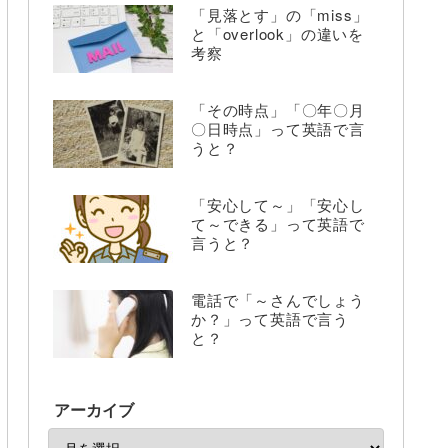
「見落とす」の「miss」
と「overlook」の違いを
考察
「その時点」「〇年〇月
〇日時点」って英語で言
うと？
「安心して～」「安心し
て～できる」って英語で
言うと？
電話で「～さんでしょう
か？」って英語で言う
と？
アーカイブ