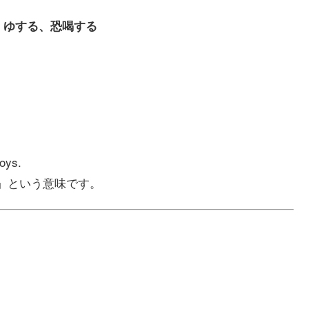
動詞）ゆする、恐喝する
boys.
く」という意味です。
.