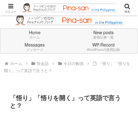
Don't think deeply. Feel always in English.
メニュー
検索
Home
New posts
ホーム
新着記事一覧
Messages
WP-Record
メッセージ
WordPressの使用記録
ホーム
英会話
今日の勉強
「悟り」「悟りを
開く」って英語で言うと？
「悟り」「悟りを開く」って英語で言う
と？