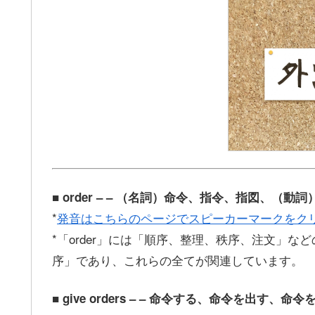
■ order – – （名詞）命令、指令、指図、（
*
発音はこちらのページでスピーカーマークをク
*「order」には「順序、整理、秩序、注文」
序」であり、これらの全てが関連しています。
■ give orders – – 命令する、命令を出す、命令