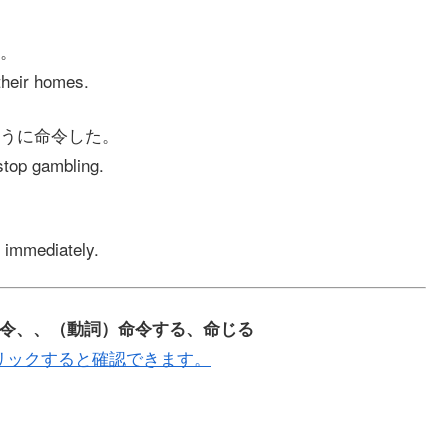
。
their homes.
うに命令した。
stop gambling.
 immediately.
、訓令、指令、、（動詞）命令する、命じる
リックすると確認できます。