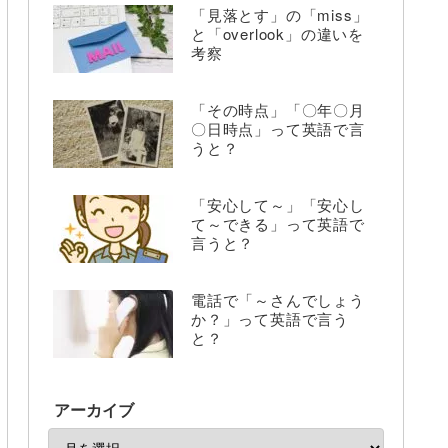
「見落とす」の「miss」
と「overlook」の違いを
考察
「その時点」「〇年〇月
〇日時点」って英語で言
うと？
「安心して～」「安心し
て～できる」って英語で
言うと？
電話で「～さんでしょう
か？」って英語で言う
と？
アーカイブ