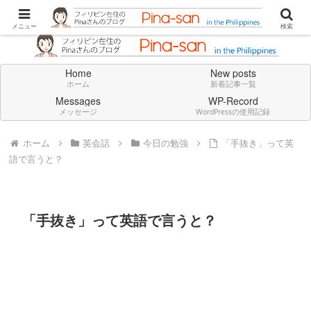
Don't think deeply. Feel always in English.
メニュー
検索
Home
New posts
ホーム
新着記事一覧
Messages
WP-Record
メッセージ
WordPressの使用記録
ホーム
英会話
今日の勉強
「手抜き」って英
語で言うと？
「手抜き」って英語で言うと？