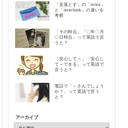
「見落とす」の「miss」
と「overlook」の違いを
考察
「その時点」「〇年〇月
〇日時点」って英語で言
うと？
「安心して～」「安心し
て～できる」って英語で
言うと？
電話で「～さんでしょう
か？」って英語で言う
と？
アーカイブ