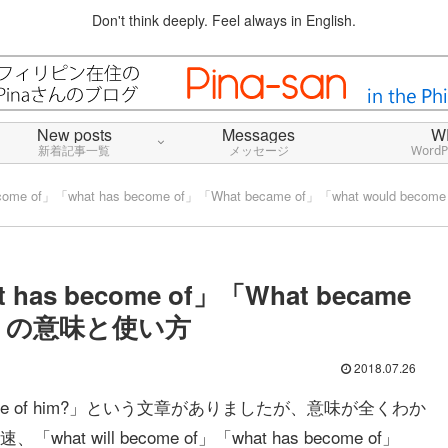
Don't think deeply. Feel always in English.
New posts
Messages
W
新着記事一覧
メッセージ
Word
become of」「what has become of」「What became of」「what would b
t has become of」「What became
 of」の意味と使い方
2018.07.26
ome of him?」という文章がありましたが、意味が全くわか
ill become of」「what has become of」