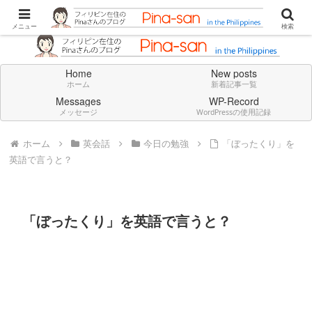
Don't think deeply. Feel always in English.
メニュー
検索
Home
New posts
ホーム
新着記事一覧
Messages
WP-Record
メッセージ
WordPressの使用記録
ホーム
英会話
今日の勉強
「ぼったくり」を
英語で言うと？
「ぼったくり」を英語で言うと？