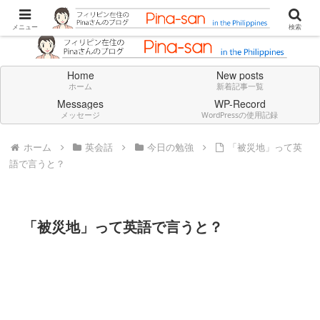
Don't think deeply. Feel always in English.
メニュー
検索
Home
New posts
ホーム
新着記事一覧
Messages
WP-Record
メッセージ
WordPressの使用記録
ホーム
英会話
今日の勉強
「被災地」って英
語で言うと？
「被災地」って英語で言うと？