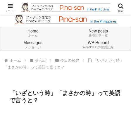
Don't think deeply. Feel always in English.
メニュー
検索
Home
New posts
ホーム
新着記事一覧
Messages
WP-Record
メッセージ
WordPressの使用記録
ホーム
英会話
今日の勉強
「いざという時」
「まさかの時」って英語で言うと？
「いざという時」「まさかの時」って英語
で言うと？