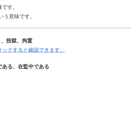
意味です。
という意味です。
入り、投獄、拘置
リックすると確認できます。
服役中である、在監中である