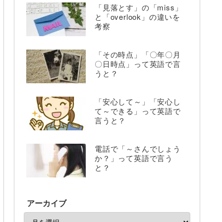
「見落とす」の「miss」
と「overlook」の違いを
考察
「その時点」「〇年〇月
〇日時点」って英語で言
うと？
「安心して～」「安心し
て～できる」って英語で
言うと？
電話で「～さんでしょう
か？」って英語で言う
と？
アーカイブ