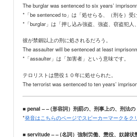
The burglar was sentenced to six years’ imprison
*「be sentenced to」は「処せらる、（刑
*「burglar」は「押し込み強盗、強盗、窃盗
彼が禁錮以上の刑に処されるだろう。
The assaulter will be sentenced at least imprison
*「assaulter」は「加害者」という意味です。
テロリストは懲役１０年に処せられた。
The terrorist was sentenced to ten years’ impriso
■ penal – – (形容詞）刑罰の、刑事上の、刑法の
*
発音はこちらのページでスピーカーマークをク
■ servitude – – (名詞）強制労働、懲役、奴