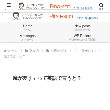
Don't think deeply. Feel always in English.
メニュー
検索
Home
New posts
ホーム
新着記事一覧
Messages
WP-Record
メッセージ
WordPressの使用記録
ホーム
英会話
今日の勉強
「魔が差す」って
英語で言うと？
「魔が差す」って英語で言うと？