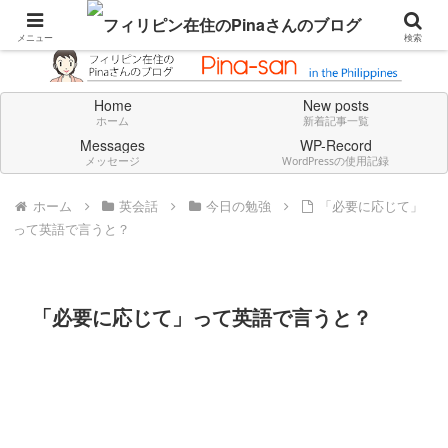
Don't think deeply. Feel always in English.
メニュー
検索
Home
New posts
ホーム
新着記事一覧
Messages
WP-Record
メッセージ
WordPressの使用記録
ホーム
英会話
今日の勉強
「必要に応じて」
って英語で言うと？
「必要に応じて」って英語で言うと？