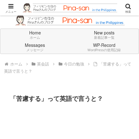
Don't think deeply. Feel always in English.
メニュー
検索
Home
New posts
ホーム
新着記事一覧
Messages
WP-Record
メッセージ
WordPressの使用記録
ホーム
英会話
今日の勉強
「苦慮する」って
英語で言うと？
「苦慮する」って英語で言うと？