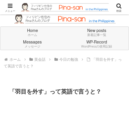
Don't think deeply. Feel always in English.
メニュー
検索
Home
New posts
ホーム
新着記事一覧
Messages
WP-Record
メッセージ
WordPressの使用記録
ホーム
英会話
今日の勉強
「羽目を外す」っ
て英語で言うと？
「羽目を外す」って英語で言うと？